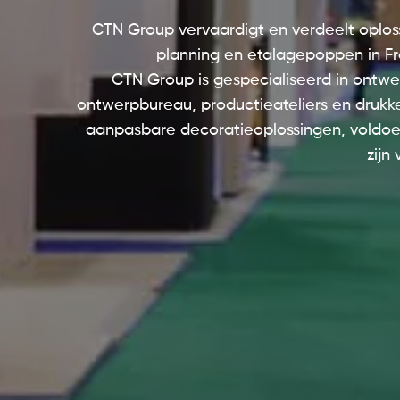
Like Mirror
CTN Group vervaardigt en verdeelt oplossi
planning en etalagepoppen in Fran
Hans Boodt Mannequi
CTN Group is gespecialiseerd in ontwe
ontwerpbureau, productieateliers en drukke
Lightdrop
aanpasbare decoratieoplossingen, voldo
zijn
CONTACTEER ONS
hello@ctngroupe.fr