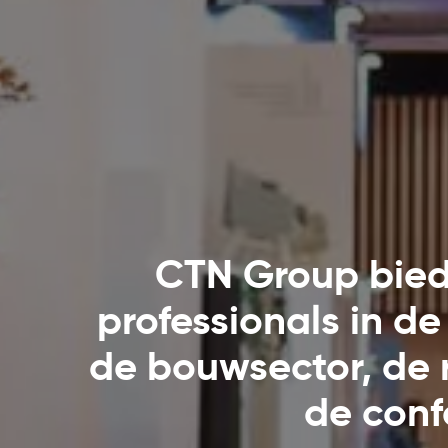
ONZE WEBSITES
CTN France
CTN Group biedt
CTN Benelux
professionals in 
CTN UK
de bouwsector, de r
Bâches de France
de conf