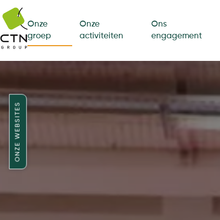
Onze
Onze
Ons
groep
activiteiten
engagement
ONZE WEBSITES